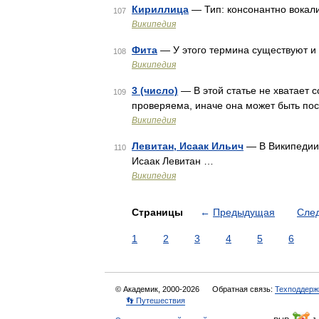
Кириллица
— Тип: консонантно вокал
107
Википедия
Фита
— У этого термина существуют и 
108
Википедия
3 (число)
— В этой статье не хватает
109
проверяема, иначе она может быть по
Википедия
Левитан, Исаак Ильич
— В Википедии 
110
Исаак Левитан …
Википедия
Страницы
←
Предыдущая
Сле
1
2
3
4
5
6
© Академик, 2000-2026
Обратная связь:
Техподдерж
👣 Путешествия