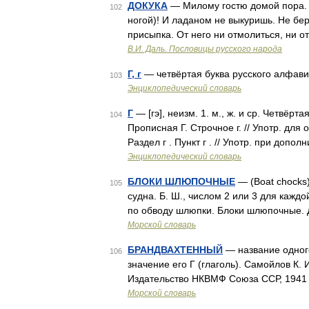
ДОКУКА
— Милому гостю домой пора. Гд
102
ногой)! И ладаном не выкуришь. Не берет
присыпка. От него ни отмолиться, ни 
В.И. Даль. Пословицы русского народа
Г, г
— четвёртая буква русского алфави
103
Энциклопедический словарь
Г
— [гэ], неизм. 1. м., ж. и ср. Четвёрт
104
Прописная Г. Строчное г. // Употр. дл
Раздел г . Пункт г . // Употр. при доп
Энциклопедический словарь
БЛОКИ ШЛЮПОЧНЫЕ
— (Boat chocks
105
судна. Б. Ш., числом 2 или 3 для кажд
по обводу шлюпки. Блоки шлюпочные.
Морской словарь
БРАНДВАХТЕННЫЙ
— название одного
106
значение его Г (глаголь). Самойлов К.
Издательство НКВМФ Союза ССР, 1941
Морской словарь