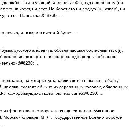
е любят, там и учащай, а где не любят, туда ни по ногу (ни
 его ни крест, ни пест. Не берет его ни подкур (ни отвар), ни
отчураться. Наш атлас&#8230; …
та; восходит к кириллической букве …
ая буква русского алфавита, обозначающая согласный звук [г].
я обозначения четвертого члена ряда однородных объектов.
олнительной&#8230; …
) подставки, на которых устанавливаются шлюпки на борту
ой шлюпки, состоят обычно из деревянных колодок, обделанных
 Для самодвижущихся шлюпок, имеющих&#8230; …
 из флагов военно морского свода сигналов. Буквенное
 И. Морской словарь. М. Л.: Государственное Военно морское
 …