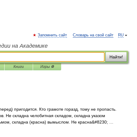
Запомнить сайт
Словарь на свой сайт
RU
едии на Академике
Найти!
Книги
Игры ⚽
еред) пригодится. Кто грамоте горазд, тому не пропасть.
в. Не складна челобитная складом, складна указом
сьмом, складна (красна) вымыслом. Не красна&#8230; …