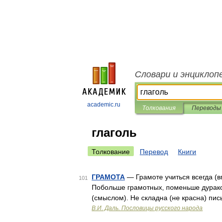
Словари и энциклоп
academic.ru
Толкования
Переводы
глаголь
Толкование
Перевод
Книги
ГРАМОТА
— Грамоте учиться всегда (вп
101
Побольше грамотных, поменьше дурако
(смыслом). Не складна (не красна) пи
В.И. Даль. Пословицы русского народа