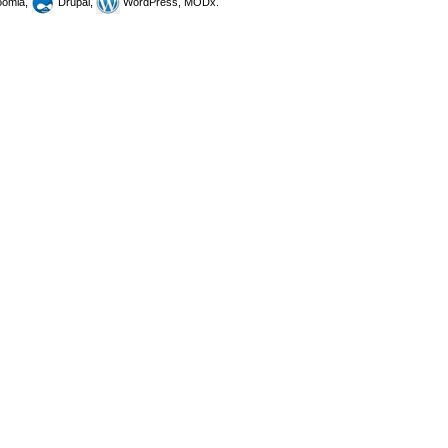
omla,
Drupal,
WordPress, MODx.