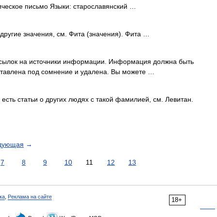
ическое письмо Языки: старославянский …
другие значения, см. Фита (значения). Фита …
 ссылок на источники информации. Информация должна быть
ставлена под сомнение и удалена. Вы можете …
есть статьи о других людях с такой фамилией, см. Левитан.
дующая
→
7
8
9
10
11
12
13
ка
,
Реклама на сайте
18+